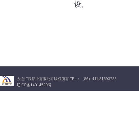
设。
大连汇程铝业有限公司版权所有 TEL：（86）411 81693788
辽ICP备14014530号