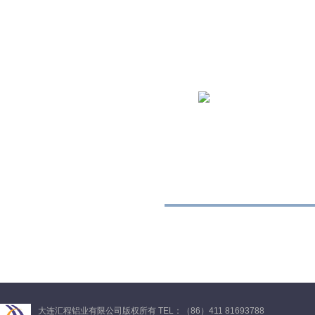
大连汇程铝业有限公司版权所有 TEL：（86）411 81693788