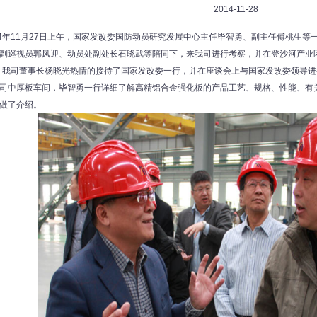
2014-11-28
4年11月27日上午，国家发改委国防动员研究发展中心主任毕智勇、副主任傅桃生等
副巡视员郭凤迎、动员处副处长石晓武等陪同下，来我司进行考察，并在登沙河产业
。我司董事长杨晓光热情的接待了国家发改委一行，并在座谈会上与国家发改委领导
中厚板车间，毕智勇一行详细了解高精铝合金强化板的产品工艺、规格、性能、有
做了介绍。